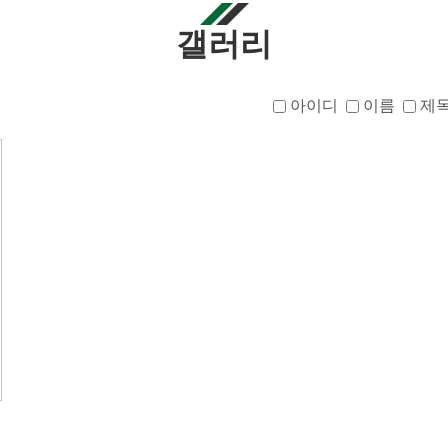
갤러리
아이디
이름
제